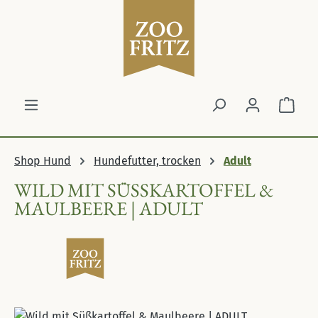
Zum Hauptinhalt springen
Ware
Shop Hund
Hundefutter, trocken
Adult
WILD MIT SÜSSKARTOFFEL & M
AULBEERE | ADULT
Bildergalerie überspringen