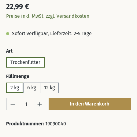
Regulärer Preis:
22,99 €
Preise inkl. MwSt. zzgl. Versandkosten
Sofort verfügbar, Lieferzeit: 2-5 Tage
auswählen
Art
Trockenfutter
auswählen
Füllmenge
2 kg
6 kg
12 kg
Produkt Anzahl: Gib den gewünschten Wert 
In den Warenkorb
Produktnummer:
19090040