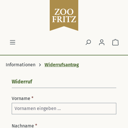
Zum Hauptinhalt springen
Ware
Informationen
Widerrufsantrag
Widerruf
Vorname
*
Nachname
*