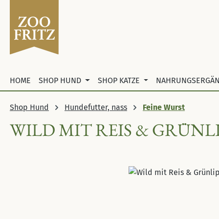
 Hauptinhalt springen
Zur Suche springen
Zur Hauptnavigation springen
HOME
SHOP HUND
SHOP KATZE
NAHRUNGSERGÄ
Shop Hund
Hundefutter, nass
Feine Wurst
WILD MIT REIS & GRÜN
Bildergalerie überspringen