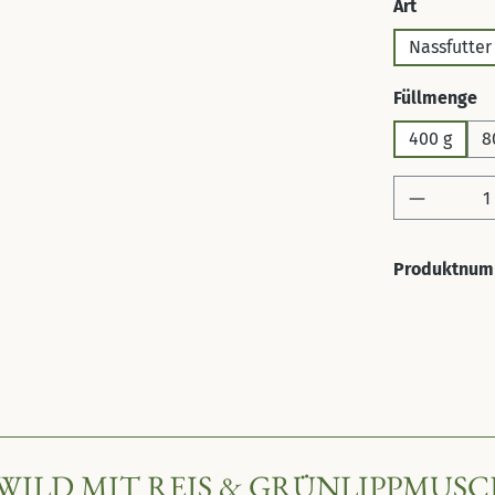
auswähl
Art
Nassfutter
a
Füllmenge
400 g
8
Produkt 
Produktnum
ILD MIT REIS & GRÜNLIPPMUSC