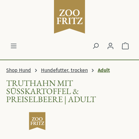
Zum Hauptinhalt springen
Ware
Shop Hund
Hundefutter, trocken
Adult
TRUTHAHN MIT
SÜSSKARTOFFEL & P
REISELBEERE | ADULT