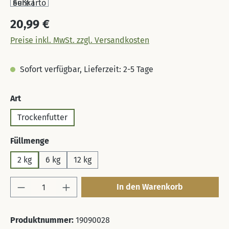
Regulärer Preis:
20,99 €
Preise inkl. MwSt. zzgl. Versandkosten
Sofort verfügbar, Lieferzeit: 2-5 Tage
auswählen
Art
Trockenfutter
auswählen
Füllmenge
2 kg
6 kg
12 kg
Produkt Anzahl: Gib den gewünschten Wert 
In den Warenkorb
Produktnummer:
19090028