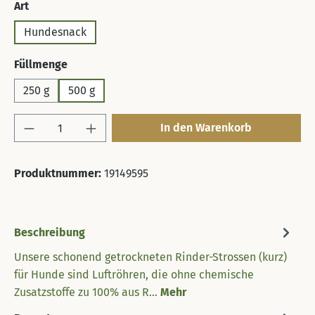
auswählen
Art
Hundesnack
auswählen
Füllmenge
250 g
500 g
Produkt Anzahl: Gib den gewünschten Wert 
In den Warenkorb
Produktnummer:
19149595
Beschreibung
Unsere schonend getrockneten Rinder-Strossen (kurz)
für Hunde sind Luftröhren, die ohne chemische
Zusatzstoffe zu 100% aus R…
Mehr