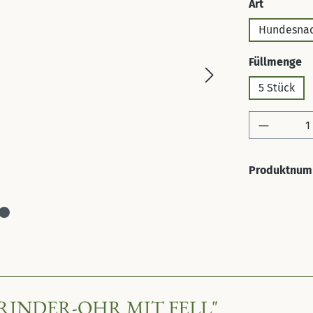
auswähl
Art
Hundesna
a
Füllmenge
5 Stück
Produkt 
Produktnum
INDER-OHR MIT FELL"