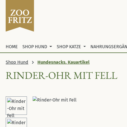
 Hauptinhalt springen
Zur Suche springen
Zur Hauptnavigation springen
HOME
SHOP HUND
SHOP KATZE
NAHRUNGSERGÄ
Shop Hund
Hundesnacks, Kauartikel
RINDER-OHR MIT FELL
Bildergalerie überspringen