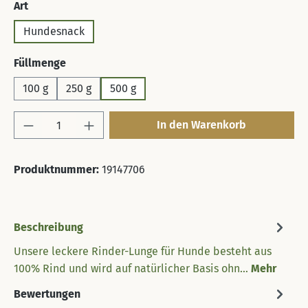
auswählen
Art
Hundesnack
auswählen
Füllmenge
100 g
250 g
500 g
Produkt Anzahl: Gib den gewünschten Wert 
In den Warenkorb
Produktnummer:
19147706
Beschreibung
Unsere leckere Rinder-Lunge für Hunde besteht aus
100% Rind und wird auf natürlicher Basis ohn…
Mehr
Bewertungen