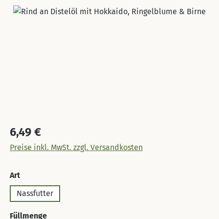
Bildergalerie überspringen
Regulärer Preis:
6,49 €
Preise inkl. MwSt. zzgl. Versandkosten
auswählen
Art
Nassfutter
auswählen
Füllmenge