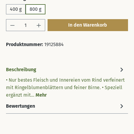
400 g
800 g
Produkt Anzahl: Gib den gewünschten Wert 
In den Warenkorb
Produktnummer:
19125884
Beschreibung
• Nur bestes Fleisch und Innereien vom Rind verfeinert
mit Ringelblumenblättern und feiner Birne. • Speziell
ergänzt mit…
Mehr
Bewertungen