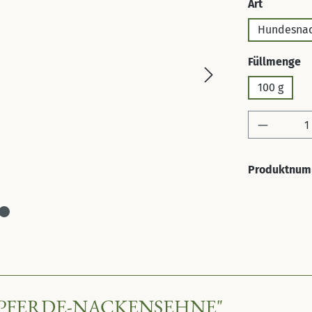
auswähl
Art
Hundesna
a
Füllmenge
100 g
Produkt 
Produktnum
PFERDE-NACKENSEHNE"