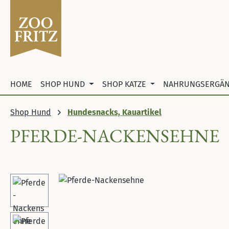
 Hauptinhalt springen
Zur Suche springen
Zur Hauptnavigation springen
HOME
SHOP HUND
SHOP KATZE
NAHRUNGSERGÄ
Shop Hund
Hundesnacks, Kauartikel
PFERDE-NACKENSEHNE
Bildergalerie überspringen