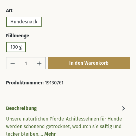
auswählen
Art
Hundesnack
auswählen
Füllmenge
100 g
Produkt Anzahl: Gib den gewünschten Wert 
In den Warenkorb
Produktnummer:
19130761
Beschreibung
Unsere natürlichen Pferde-Achillessehnen für Hunde
werden schonend getrocknet, wodurch sie saftig und
lecker bleiben.…
Mehr