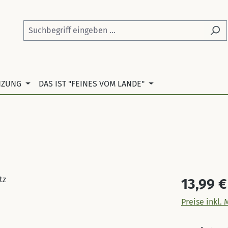
NZUNG
DAS IST "FEINES VOM LANDE"
Regulärer Pr
13,99 €
Preise inkl.