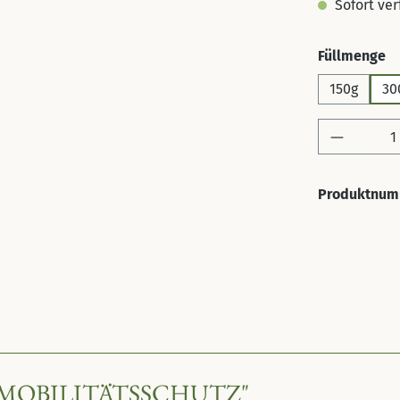
Sofort verf
a
Füllmenge
150g
30
Produkt 
Produktnum
MOBILITÄTSSCHUTZ"