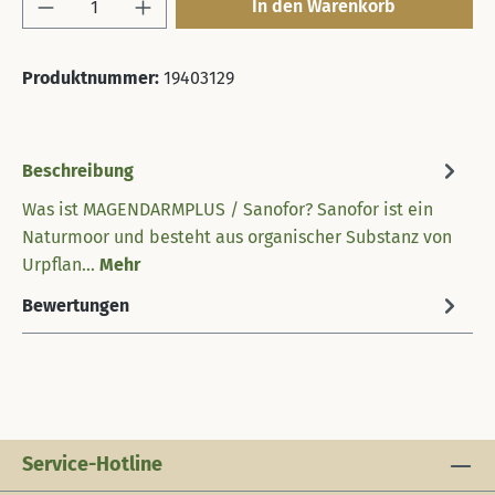
Produkt Anzahl: Gib den gewünschten Wert 
In den Warenkorb
Produktnummer:
19403129
Beschreibung
Was ist MAGENDARMPLUS / Sanofor? Sanofor ist ein
Naturmoor und besteht aus organischer Substanz von
Urpflan…
Mehr
Bewertungen
Service-Hotline