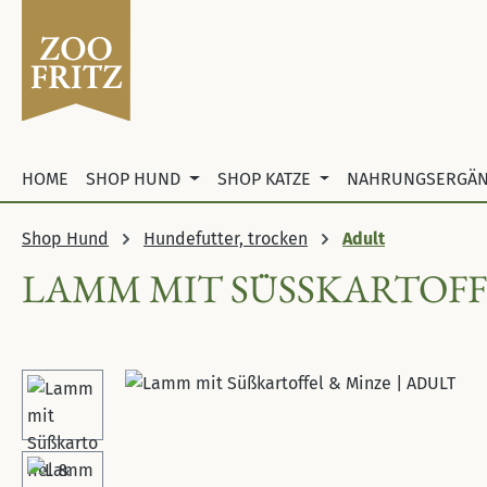
 Hauptinhalt springen
Zur Suche springen
Zur Hauptnavigation springen
HOME
SHOP HUND
SHOP KATZE
NAHRUNGSERGÄ
Shop Hund
Hundefutter, trocken
Adult
LAMM MIT SÜSSKARTOFFE
Bildergalerie überspringen