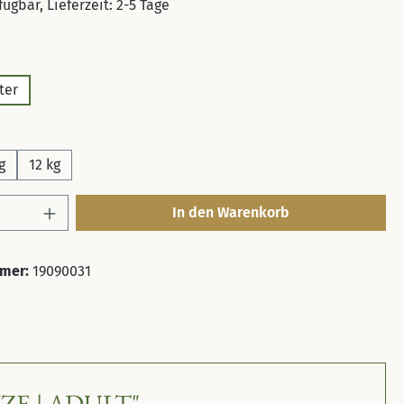
ügbar, Lieferzeit: 2-5 Tage
en
ter
uswählen
g
12 kg
Anzahl: Gib den gewünschten Wert ein ode
In den Warenkorb
mer:
19090031
E | ADULT"