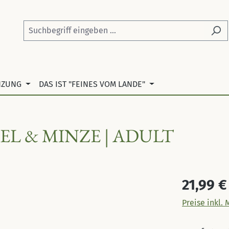
NZUNG
DAS IST "FEINES VOM LANDE"
L & MINZE | ADULT
Regulärer Pr
21,99 €
Preise inkl.