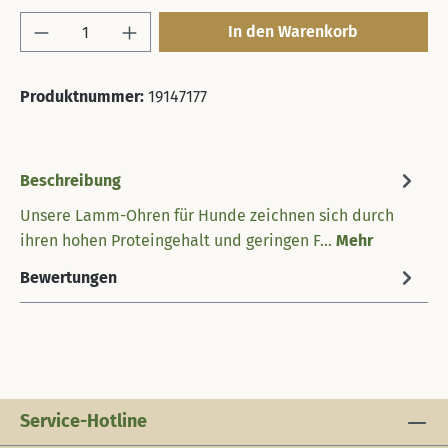
Produkt Anzahl: Gib den gewünschten Wert 
In den Warenkorb
Produktnummer:
19147177
Beschreibung
Unsere Lamm-Ohren für Hunde zeichnen sich durch
ihren hohen Proteingehalt und geringen F…
Mehr
Bewertungen
Service-Hotline