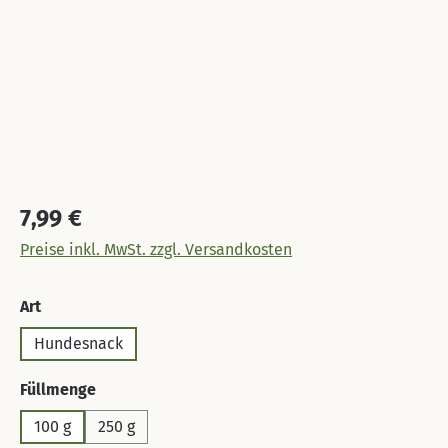
Regulärer Preis:
7,99 €
Preise inkl. MwSt. zzgl. Versandkosten
auswählen
Art
Hundesnack
auswählen
Füllmenge
100 g
250 g