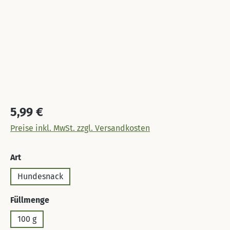
Regulärer Preis:
5,99 €
Preise inkl. MwSt. zzgl. Versandkosten
auswählen
Art
Hundesnack
auswählen
Füllmenge
100 g