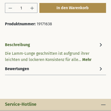
Produkt Anzahl: Gib den gewünschten Wert 
In den Warenkorb
Produktnummer:
19171638
Beschreibung
Die Lamm-Lunge geschnitten ist aufgrund ihrer
leichten und lockeren Konsistenz für alle…
Mehr
Bewertungen
Service-Hotline