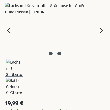
Bildergalerie überspringen
Regulärer Preis:
19,99 €