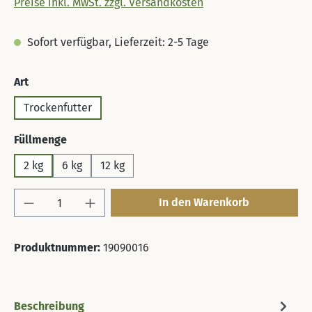
Preise inkl. MwSt. zzgl. Versandkosten
Sofort verfügbar, Lieferzeit: 2-5 Tage
auswählen
Art
Trockenfutter
auswählen
Füllmenge
2 kg
6 kg
12 kg
Produkt Anzahl: Gib den gewünschten Wert 
In den Warenkorb
Produktnummer:
19090016
Beschreibung