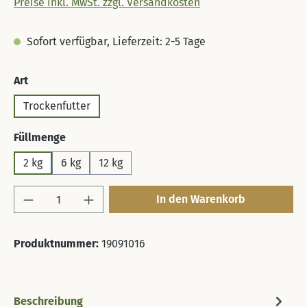
Preise inkl. MwSt. zzgl. Versandkosten
Sofort verfügbar, Lieferzeit: 2-5 Tage
auswählen
Art
Trockenfutter
auswählen
Füllmenge
2 kg
6 kg
12 kg
Produkt Anzahl: Gib den gewünschten Wert 
In den Warenkorb
Produktnummer:
19091016
Beschreibung