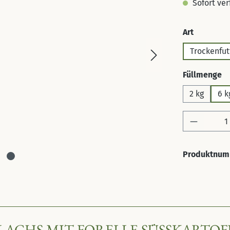
Sofort verf
auswähl
Art
Trockenfut
a
Füllmenge
2 kg
6 k
Produkt 
Produktnum
HS MIT FORELLE SÜSSKARTOFFEL 