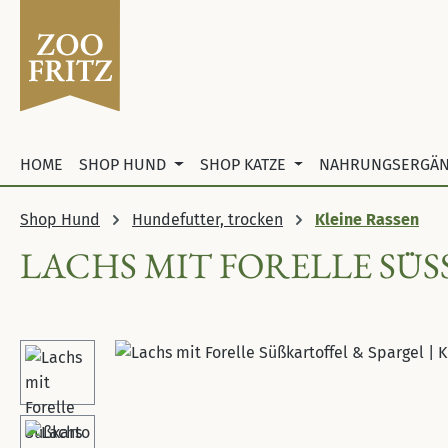
 Hauptinhalt springen
Zur Suche springen
Zur Hauptnavigation springen
HOME
SHOP HUND
SHOP KATZE
NAHRUNGSERGÄ
Shop Hund
Hundefutter, trocken
Kleine Rassen
LACHS MIT FORELLE SÜS
Bildergalerie überspringen