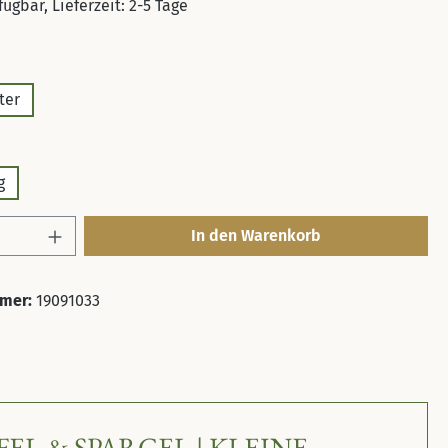
ügbar, Lieferzeit: 2-5 Tage
en
ter
uswählen
g
Anzahl: Gib den gewünschten Wert ein ode
In den Warenkorb
mer:
19091033
& SPARGEL | KLEINE R