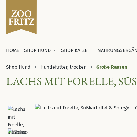
 Hauptinhalt springen
Zur Suche springen
Zur Hauptnavigation springen
HOME
SHOP HUND
SHOP KATZE
NAHRUNGSERGÄ
Shop Hund
Hundefutter, trocken
Große Rassen
LACHS MIT FORELLE, SÜ
Bildergalerie überspringen