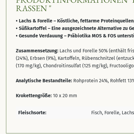
ASSEN "
• Lachs & Forelle – Köstliche, fettarme Proteinquelle
• Süßkartoffel – Eine ausgezeichnete Alternative zu 
• Gesunde Verdauung – Präbiotika MOS & FOS unterstü
Zusammensetzung:
Lachs und Forelle 50% (enthält fri
(24%), Erbsen (9%), Kartoffeln, Rübenschnitzel (entzu
(170 mg/kg), Chondroitinsulfat (125 mg/kg), Fructool
Analytische Bestandteile:
Rohprotein 24%, Rohfett 13
Krokettengröße:
10 x 20 mm
Fleischsorte:
Fisch, Forelle, Lachs