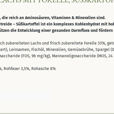
n, die reich an Aminosäuren, Vitaminen & Mineralien sind.
Getreide – Süßkartoffel ist ein komplexes Kohlenhydrat mit h
tzen die Entwicklung einer gesunden Darmflora und fördern 
sch zubereiteten Lachs und frisch zubereitete Forelle 33%, ge
ckert), Leinsamen, Fischöl, Mineralien, Gemüsebrühe, Spargel 
igosaccharide (FOS, 96 mg/kg), Mannanoligosaccharide (MOS, 2
%, Rohfaser 3,5%, Rohasche 8%