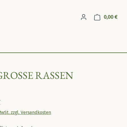
0,00 €
Ware
 GROSSE RASSEN
eis:
€
 MwSt. zzgl. Versandkosten