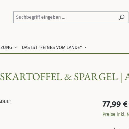
NZUNG
DAS IST "FEINES VOM LANDE"
SSKARTOFFEL & SPARGEL |
Regulärer Pr
77,99 €
Preise inkl.