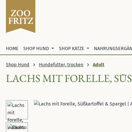
 Hauptinhalt springen
Zur Suche springen
Zur Hauptnavigation springen
HOME
SHOP HUND
SHOP KATZE
NAHRUNGSERGÄ
Shop Hund
Hundefutter, trocken
Adult
LACHS MIT FORELLE, SÜ
Bildergalerie überspringen