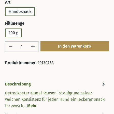
auswählen
Art
Hundesnack
auswählen
Füllmenge
100 g
Produkt Anzahl: Gib den gewünschten Wert 
In den Warenkorb
Produktnummer:
19130758
Beschreibung
Getrockneter Kamel-Pansen ist aufgrund seiner
weichen Konsistenz für jeden Hund ein leckerer Snack
für zwisch…
Mehr