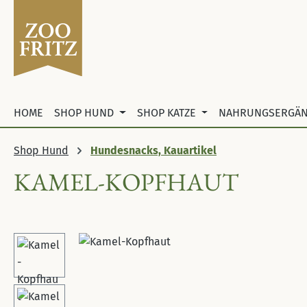
 Hauptinhalt springen
Zur Suche springen
Zur Hauptnavigation springen
HOME
SHOP HUND
SHOP KATZE
NAHRUNGSERGÄ
Shop Hund
Hundesnacks, Kauartikel
KAMEL-KOPFHAUT
Bildergalerie überspringen