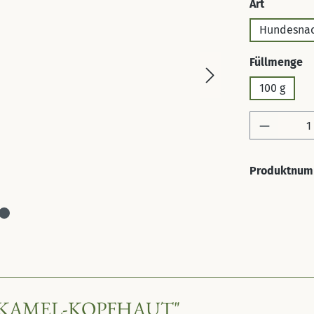
auswähl
Art
Hundesna
a
Füllmenge
100 g
Produkt 
Produktnum
KAMEL-KOPFHAUT"