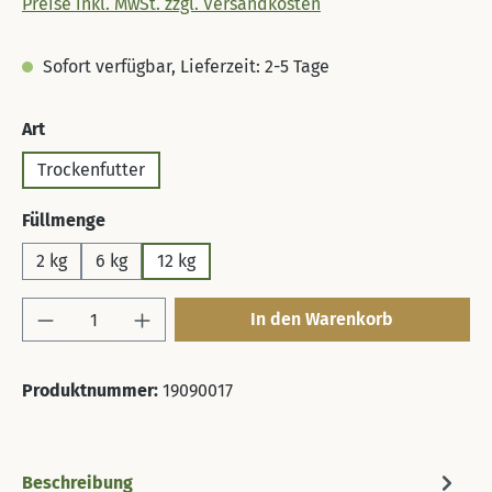
Preise inkl. MwSt. zzgl. Versandkosten
Sofort verfügbar, Lieferzeit: 2-5 Tage
auswählen
Art
Trockenfutter
auswählen
Füllmenge
2 kg
6 kg
12 kg
Produkt Anzahl: Gib den gewünschten Wert 
In den Warenkorb
Produktnummer:
19090017
Beschreibung