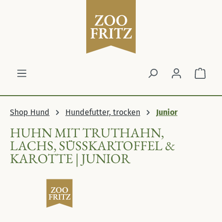
Zum Hauptinhalt springen
Ware
Shop Hund
Hundefutter, trocken
Junior
HUHN MIT TRUTHAHN,
LACHS, SÜSSKARTOFFEL & K
AROTTE | JUNIOR