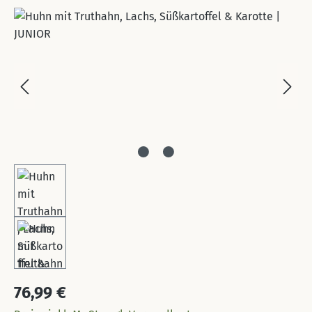
Bildergalerie überspringen
Regulärer Preis:
76,99 €