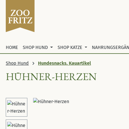
 Hauptinhalt springen
Zur Suche springen
Zur Hauptnavigation springen
HOME
SHOP HUND
SHOP KATZE
NAHRUNGSERGÄ
Shop Hund
Hundesnacks, Kauartikel
HÜHNER-HERZEN
Bildergalerie überspringen