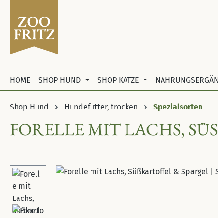
 Hauptinhalt springen
Zur Suche springen
Zur Hauptnavigation springen
HOME
SHOP HUND
SHOP KATZE
NAHRUNGSERGÄ
Shop Hund
Hundefutter, trocken
Spezialsorten
FORELLE MIT LACHS, SÜS
Bildergalerie überspringen