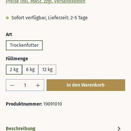
Preise inkl. MwSt. zzgl. Versandkosten
Sofort verfügbar, Lieferzeit: 2-5 Tage
auswählen
Art
Trockenfutter
auswählen
Füllmenge
2 kg
6 kg
12 kg
Produkt Anzahl: Gib den gewünschten Wert 
In den Warenkorb
Produktnummer:
19091010
Beschreibung