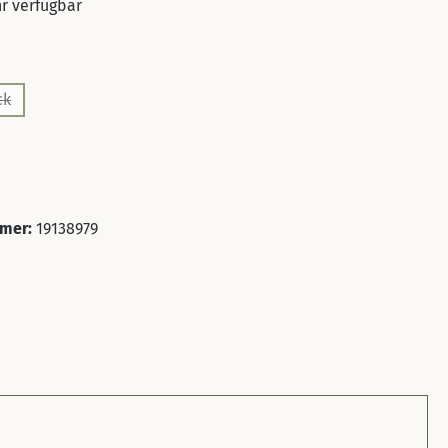
r verfügbar
en
ck
e Option ist zurzeit nicht verfügbar.)
uswählen
ion ist zurzeit nicht verfügbar.)
mer:
19138979