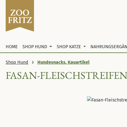
 Hauptinhalt springen
Zur Suche springen
Zur Hauptnavigation springen
HOME
SHOP HUND
SHOP KATZE
NAHRUNGSERGÄ
Shop Hund
Hundesnacks, Kauartikel
FASAN-FLEISCHSTREIFE
Bildergalerie überspringen