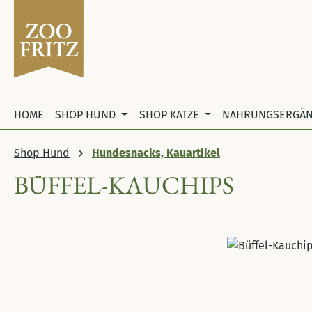
 Hauptinhalt springen
Zur Suche springen
Zur Hauptnavigation springen
HOME
SHOP HUND
SHOP KATZE
NAHRUNGSERGÄ
Shop Hund
Hundesnacks, Kauartikel
BÜFFEL-KAUCHIPS
Bildergalerie überspringen