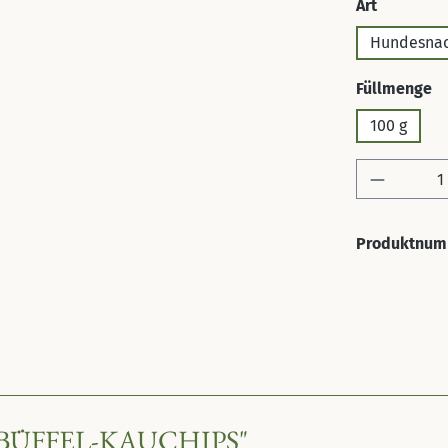
auswähl
Art
Hundesna
a
Füllmenge
100 g
Produkt 
Produktnum
ÜFFEL-KAUCHIPS"