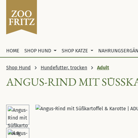
 Hauptinhalt springen
Zur Suche springen
Zur Hauptnavigation springen
HOME
SHOP HUND
SHOP KATZE
NAHRUNGSERGÄ
Shop Hund
Hundefutter, trocken
Adult
ANGUS-RIND MIT SÜSSK
Bildergalerie überspringen