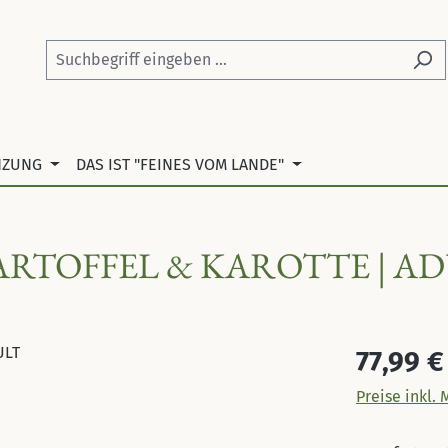
NZUNG
DAS IST "FEINES VOM LANDE"
ARTOFFEL & KAROTTE | A
Regulärer Pr
77,99 €
Preise inkl.